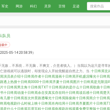
军史
网游
科幻
灵异
言情
足迹
队队员
连载中
2025-05-14 20:58:39）
不无敌，不系统，不无脑，不爽文，介意者慎入。）当我以为这只是寻常
亡游戏就可以逃脱时，却发现众人开始觉醒超自然之力。当..
十日终焉玄
焉演员表介绍
十日终焉作者
十日终焉漫画
十日终焉开机盛况曝光
十日终焉
路透上热搜
十日终焉0000
十日终焉齐夏
十日终焉图片
十日终焉是无限流
片
十日终焉男主角
十日终焉TXT
十日终焉讲的是什么
十日终焉歌曲
十日
书
十日终焉动漫
十日终焉余念安真实存在吗
十日终焉读后感
十日终焉楚天
有几册
十日终焉首次外景路透曝光
十日终焉陈俊南
十日终焉简介
十日终焉
终焉电视剧什么时候上映
十日终焉肖冉结局
十日终焉齐夏图片
十日终焉T
局是什么
十日终焉百度百科
十日终焉电视剧在线观看免费完整版
十日终焉