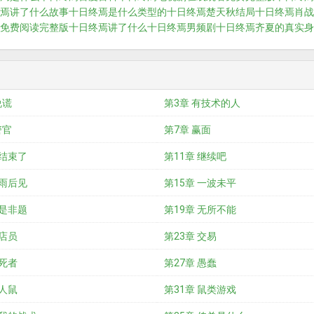
焉讲了什么故事
十日终焉是什么类型的
十日终焉楚天秋结局
十日终焉肖战
免费阅读完整版
十日终焉讲了什么
十日终焉男频剧
十日终焉齐夏的真实身
说谎
第3章 有技术的人
警官
第7章 赢面
 结束了
第11章 继续吧
 雨后见
第15章 一波未平
 是非题
第19章 无所不能
 店员
第23章 交易
 死者
第27章 愚蠢
 人鼠
第31章 鼠类游戏