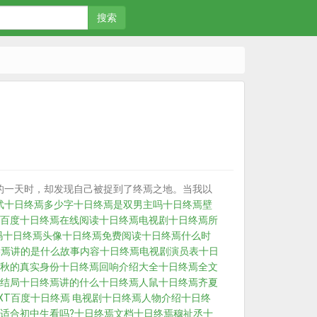
搜索
的一天时，却发现自己被捉到了终焉之地。当我以
武
十日终焉多少字
十日终焉是双男主吗
十日终焉壁
百度
十日终焉在线阅读
十日终焉电视剧
十日终焉所
吗
十日终焉头像
十日终焉免费阅读
十日终焉什么时
终焉讲的是什么故事内容
十日终焉电视剧演员表
十日
秋的真实身份
十日终焉回响介绍大全
十日终焉全文
结局
十日终焉讲的什么
十日终焉人鼠
十日终焉齐夏
XT百度
十日终焉 电视剧
十日终焉人物介绍
十日终
适合初中生看吗?
十日终焉文档
十日终焉穆祉丞
十