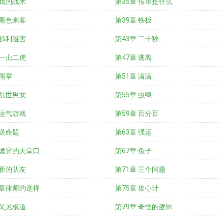
 我的战术
第35章 传单是什么
 黑色来客
第39章 铁板
 趋利避害
第43章 二十秒
 一山二虎
第47章 逃离
 熊掌
第51章 潇潇
 乱世男女
第55章 虫鸣
 运气游戏
第59章 百分百
 送命题
第63章 强运
 诡异的天堂口
第67章 兔子
 新的队友
第71章 三个问题
 章律师的选择
第75章 攻心计
 又见极道
第79章 奇怪的逻辑