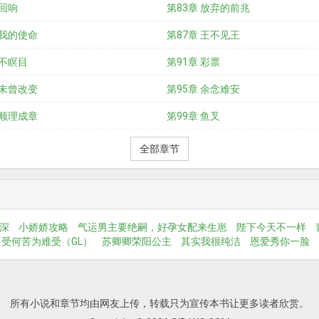
 回响
第83章 放弃的前兆
 我的使命
第87章 王不见王
 不瞑目
第91章 彩票
 未曾改变
第95章 余念难安
 顺理成章
第99章 鱼叉
全部章节
深
小娇娇攻略
气运男主要绝嗣，好孕女配来生崽
陛下今天不一样
受何苦为难受（GL）
苏卿卿荣阳公主
其实我很纯洁
恩爱秀你一脸
所有小说和章节均由网友上传，转载只为宣传本书让更多读者欣赏。