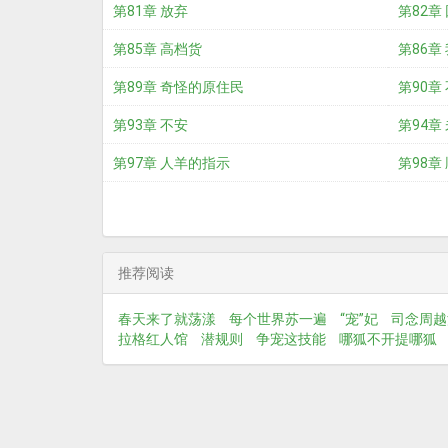
第81章 放弃
第82章
第85章 高档货
第86章
第89章 奇怪的原住民
第90章
第93章 不安
第94章
第97章 人羊的指示
第98章
推荐阅读
春天来了就荡漾
每个世界苏一遍
“宠”妃
司念周越
拉格红人馆
潜规则
争宠这技能
哪狐不开提哪狐