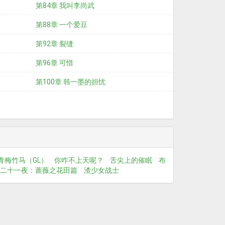
第84章 我叫李尚武
第88章 一个爱豆
第92章 裂缝
第96章 可惜
第100章 韩一墨的担忧
青梅竹马（GL）
你咋不上天呢？
舌尖上的催眠
布
二十一夜：蔷薇之花田篇
渣少女战士