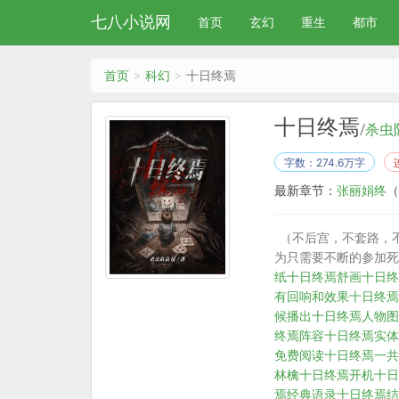
七八小说网
首页
玄幻
重生
都市
首页
科幻
十日终焉
十日终焉
/
杀虫
字数：274.6万字
最新章节：
张丽娟终
（
（不后宫，不套路，
为只需要不断的参加死
纸
十日终焉舒画
十日终
有回响和效果
十日终焉
候播出
十日终焉人物图
终焉阵容
十日终焉实体
免费阅读
十日终焉一共
林檎
十日终焉开机
十日
焉经典语录
十日终焉结