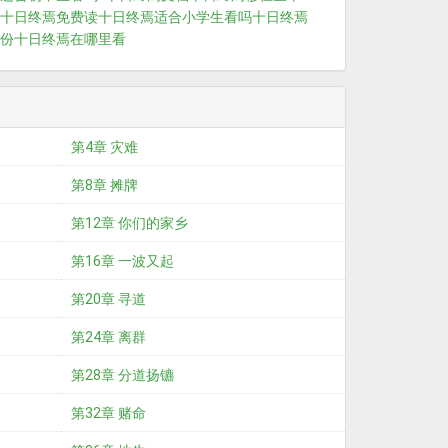
十日终焉免费读
十日终焉适合小学生看吗
十日终焉
份
十日终焉在哪里看
第4章 灾难
第8章 摊牌
第12章 你们的家乡
第16章 一波又起
第20章 寻道
第24章 离群
第28章 分道扬镳
第32章 赌命