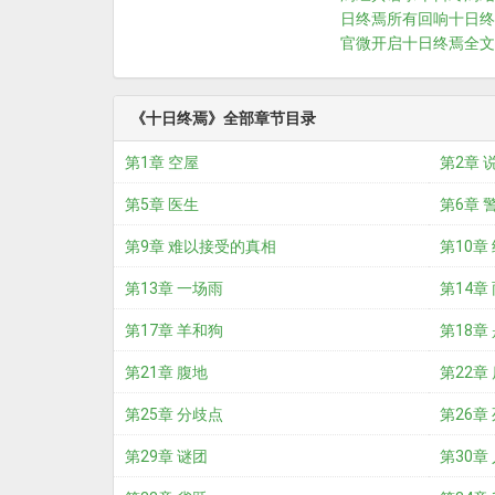
日终焉所有回响
十日终
官微开启
十日终焉全文
《十日终焉》全部章节目录
第1章 空屋
第2章 
第5章 医生
第6章 
第9章 难以接受的真相
第10章
第13章 一场雨
第14章
第17章 羊和狗
第18章
第21章 腹地
第22章
第25章 分歧点
第26章
第29章 谜团
第30章