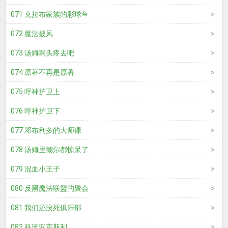
071 克拉布家族的彩球鱼
072 魔法披风
073 汤姆啊头疼去吧
074 原著不再是原著
075 呼神护卫上
076 呼神护卫下
077 邓布利多的大师课
078 汤姆里德尔都惊呆了
079 混血小王子
080 反黑魔法联盟的聚会
081 我们还没死俱乐部
082 科班亚克斯利