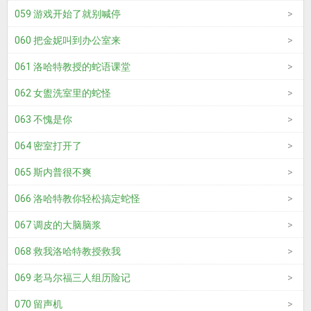
059 游戏开始了就别喊停
060 把金妮叫到办公室来
061 洛哈特教授的蛇语课堂
062 女盥洗室里的蛇怪
063 不愧是你
064 密室打开了
065 斯内普很不爽
066 洛哈特教你轻松搞定蛇怪
067 调皮的大脑脑浆
068 救我洛哈特教授救我
069 老马尔福三人组历险记
070 留声机