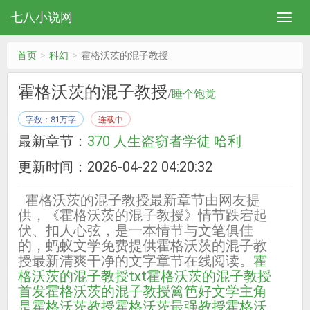
七八小说网
首页
科幻
霍格沃茨的混子教授
霍格沃茨的混子教授
/
睡个饱觉
字数：81万字
连载中
最新章节：
370 人生盗窃者学徒 哈利
更新时间：2026-04-22 04:20:32
霍格沃茨的混子教授最新章节由网友提
供，《霍格沃茨的混子教授》情节跌宕起
伏、扣人心弦，是一本情节与文笔俱佳
的，蚂蚁文学免费提供霍格沃茨的混子教
授最新清爽干净的文字章节在线阅读。
霍
格沃茨的混子教授txt
霍格沃茨的混子教授
首发
霍格沃茨的混子教授篱笆好文学
主角
是霍格沃茨教授
霍格沃茨最强教授
霍格沃