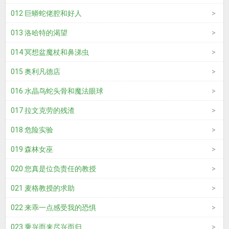
012 巨蟒蛇佬腔和好人
013 洛哈特的渴望
014 冥想盆魔杖和鼻涕虫
015 奥利凡德店
016 水晶鸟蛇头骨和魔法眼球
017 拉文克劳的残渣
018 危险实验
019 森林女巫
020 您真是位负责任的教授
021 麦格教授的求助
022 来乖一点感受我的恐惧
023 乘兴而来尽兴而归