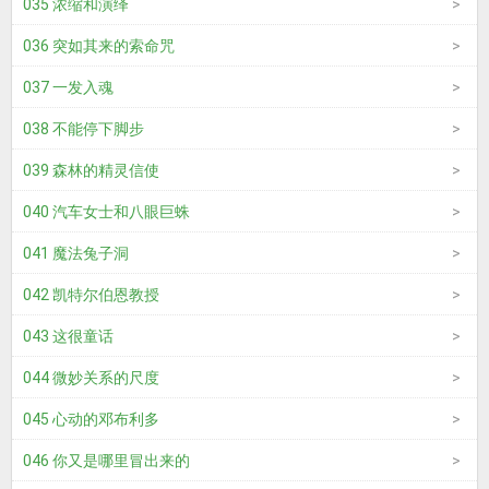
035 浓缩和演绎
036 突如其来的索命咒
037 一发入魂
038 不能停下脚步
039 森林的精灵信使
040 汽车女士和八眼巨蛛
041 魔法兔子洞
042 凯特尔伯恩教授
043 这很童话
044 微妙关系的尺度
045 心动的邓布利多
046 你又是哪里冒出来的