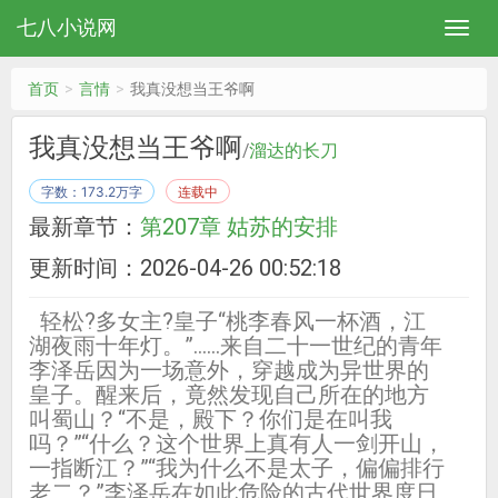
七八小说网
首页
言情
我真没想当王爷啊
我真没想当王爷啊
/
溜达的长刀
字数：173.2万字
连载中
最新章节：
第207章 姑苏的安排
更新时间：2026-04-26 00:52:18
轻松?多女主?皇子“桃李春风一杯酒，江
湖夜雨十年灯。”……来自二十一世纪的青年
李泽岳因为一场意外，穿越成为异世界的
皇子。醒来后，竟然发现自己所在的地方
叫蜀山？“不是，殿下？你们是在叫我
吗？”“什么？这个世界上真有人一剑开山，
一指断江？”“我为什么不是太子，偏偏排行
老二？”李泽岳在如此危险的古代世界度日