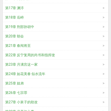
第17章 渊渟
第18章 岳峙
第19章 刑部孙胡中
第20章 朝会
第21章 春闱将至
第22章 反宁复周的尚书和指挥使
第23章 月满宫这一家
第24章 如花美眷 似水流年
第25章 姐弟
第26章 七宗罪
第27章 小舅子的助攻