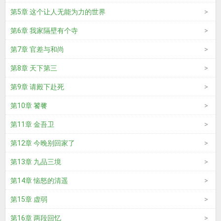
第5章 这个让人无能为力的世界
第6章 我家隔壁有个寺
第7章 官差与和尚
第8章 天下第三
第9章 请殿下赴死
第10章 饕餮
第11章 金吾卫
第12章 今晚别回家了
第13章 九品三境
第14章 恼怒的清遥
第15章 虚弱
第16章 两段回忆