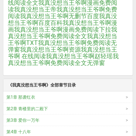
线阅读全文
我真没想当王爷啊漫画免费阅
读
我真没想当王帝
我真没想当王爷啊免费
阅读
我真没想当王爷啊无删节百度
我真没
想当王爷啊百度百科
我真没想当王爷啊漫
画
我真没想当王爷啊漫画免费阅读下拉
我
真没想当王爷啊免费阅读全文
我真没想当
王爷啊TXT
我真没想当王爷啊免费阅读无
弹窗
我真没想当王爷啊资源
我真没想当王
爷啊 在线阅读
我真没想当王爷啊赵轻瑶
我
真没想当王爷啊免费阅读全文无弹窗
《我真没想当王爷啊》全部章节目录
第1章 那袭红衣
第2章 青楼里的二殿下
第3章 爱你一万年
第4章 十八年