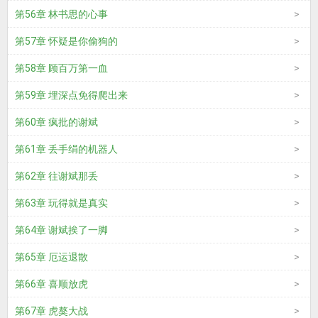
第56章 林书思的心事
第57章 怀疑是你偷狗的
第58章 顾百万第一血
第59章 埋深点免得爬出来
第60章 疯批的谢斌
第61章 丢手绢的机器人
第62章 往谢斌那丢
第63章 玩得就是真实
第64章 谢斌挨了一脚
第65章 厄运退散
第66章 喜顺放虎
第67章 虎獒大战