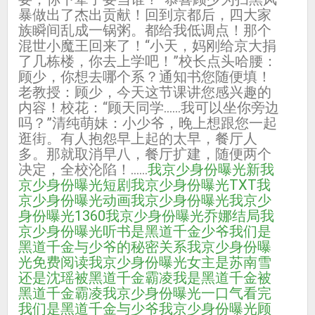
暴做出了杰出贡献！回到京都后，四大家
族瞬间乱成一锅粥。都给我低调点！那个
混世小魔王回来了！“小天，妈刚给京大捐
了几栋楼，你去上学吧！”校长点头哈腰：
顾少，你想去哪个系？通知书您随便填！
老教授：顾少，今天这节课讲您感兴趣的
内容！校花：“顾天同学……我可以坐你旁边
吗？”清纯萌妹：小少爷，晚上想跟您一起
逛街。有人抱怨早上起的太早，餐厅人
多。那就取消早八，餐厅扩建，随便两个
决定，全校沦陷！......
我京少身份曝光新
我
京少身份曝光短剧
我京少身份曝光TXT
我
京少身份曝光动画
我京少身份曝光
我京少
身份曝光1360
我京少身份曝光乔娜结局
我
京少身份曝光听书
是黑道千金少爷
我们是
黑道千金与少爷的秘密关系
我京少身份曝
光免费阅读
我京少身份曝光女主是苏南雪
还是沈瑶
被黑道千金霸凌
我是黑道千金
被
黑道千金霸凌我京少身份曝光一口气看完
我们是黑道千金与少爷
我京少身份曝光顾