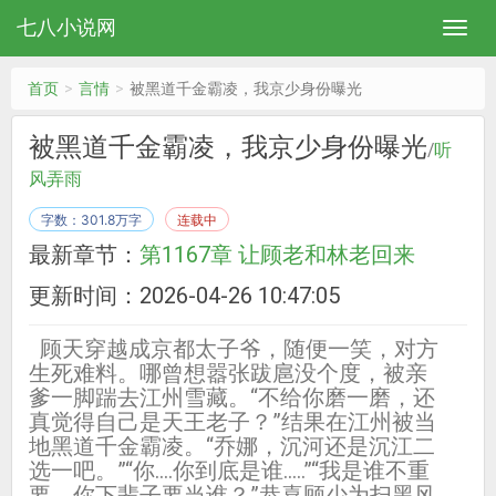
七八小说网
首页
言情
被黑道千金霸凌，我京少身份曝光
被黑道千金霸凌，我京少身份曝光
/
听
风弄雨
字数：301.8万字
连载中
最新章节：
第1167章 让顾老和林老回来
更新时间：2026-04-26 10:47:05
顾天穿越成京都太子爷，随便一笑，对方
生死难料。哪曾想嚣张跋扈没个度，被亲
爹一脚踹去江州雪藏。“不给你磨一磨，还
真觉得自己是天王老子？”结果在江州被当
地黑道千金霸凌。“乔娜，沉河还是沉江二
选一吧。”“你....你到底是谁.....”“我是谁不重
要，你下辈子要当谁？”恭喜顾少为扫黑风