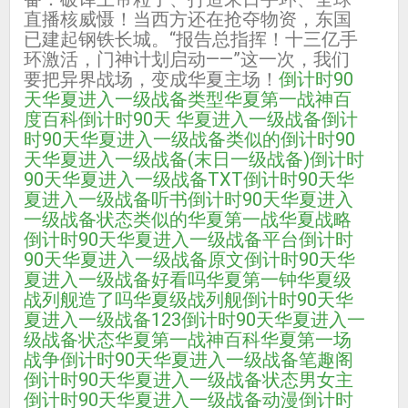
直播核威慑！当西方还在抢夺物资，东国
已建起钢铁长城。“报告总指挥！十三亿手
环激活，门神计划启动——”这一次，我们
要把异界战场，变成华夏主场！
倒计时90
天华夏进入一级战备类型
华夏第一战神百
度百科
倒计时90天 华夏进入一级战备
倒计
时90天华夏进入一级战备类似的
倒计时90
天华夏进入一级战备(末日一级战备)
倒计时
90天华夏进入一级战备TXT
倒计时90天华
夏进入一级战备听书
倒计时90天华夏进入
一级战备状态类似的
华夏第一战
华夏战略
倒计时90天华夏进入一级战备平台
倒计时
90天华夏进入一级战备原文
倒计时90天华
夏进入一级战备好看吗
华夏第一钟
华夏级
战列舰造了吗
华夏级战列舰
倒计时90天华
夏进入一级战备123
倒计时90天华夏进入一
级战备状态
华夏第一战神百科
华夏第一场
战争
倒计时90天华夏进入一级战备笔趣阁
倒计时90天华夏进入一级战备状态男女主
倒计时90天华夏进入一级战备动漫
倒计时