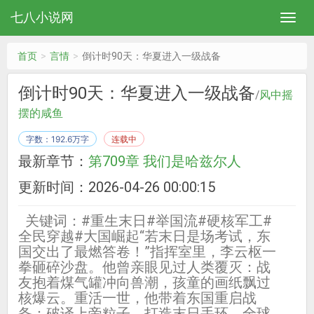
七八小说网
首页
言情
倒计时90天：华夏进入一级战备
倒计时90天：华夏进入一级战备
/
风中摇
摆的咸鱼
字数：192.6万字
连载中
最新章节：
第709章 我们是哈兹尔人
更新时间：2026-04-26 00:00:15
关键词：#重生末日#举国流#硬核军工#
全民穿越#大国崛起“若末日是场考试，东
国交出了最燃答卷！”指挥室里，李云枢一
拳砸碎沙盘。他曾亲眼见过人类覆灭：战
友抱着煤气罐冲向兽潮，孩童的画纸飘过
核爆云。重活一世，他带着东国重启战
备：破译上帝粒子、打造末日手环、全球