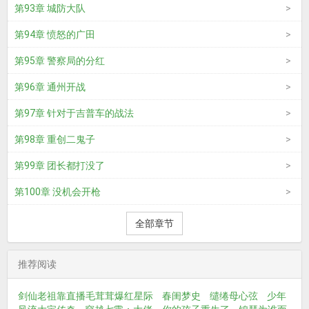
第93章 城防大队
第94章 愤怒的广田
第95章 警察局的分红
第96章 通州开战
第97章 针对于吉普车的战法
第98章 重创二鬼子
第99章 团长都打没了
第100章 没机会开枪
全部章节
推荐阅读
剑仙老祖靠直播毛茸茸爆红星际
春闺梦史
缱绻母心弦
少年