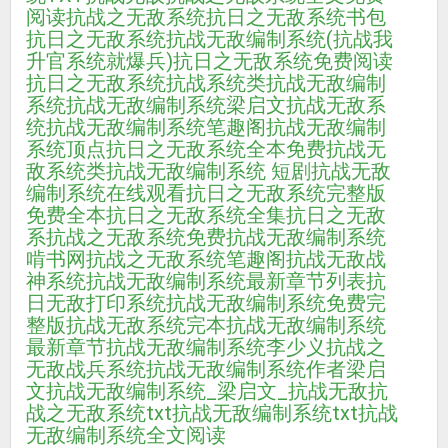
阅读
抗战之无敌系统
抗日之无敌系统书包
抗日之无敌系统
抗战无敌编制系统(抗战我
升官系统就爆兵)
抗日之无敌系统免费阅读
抗日之无敌系统
抗战系统类
抗战无敌编制
系统
抗战无敌编制系统梁启文
抗战无敌系
统
抗战无敌编制系统笔趣阁
抗战无敌编制
系统顶点
抗日之无敌系统全本免费
抗战无
敌系统类
抗战无敌编制系统 短剧
抗战无敌
编制系统在线观看
抗日之无敌系统完整版
免费全本
抗日之无敌系统全集
抗日之无敌
系
抗战之无敌系统免费
抗战无敌编制系统
啃书网
抗战之无敌系统笔趣阁
抗战无敌战
神系统
抗战无敌编制系统最新章节列表
抗
日无敌打印系统
抗战无敌编制系统免费完
整版
抗战无敌系统完本
抗战无敌编制系统
最新章节
抗战无敌编制系统李少义
抗战之
无敌战兵系统
抗战无敌编制系统作者梁启
文
抗战无敌编制系统_梁启文_抗战无敌
抗
战之无敌系统txt
抗战无敌编制系统txt
抗战
无敌编制系统全文阅读