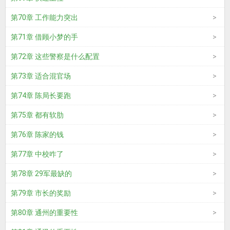
第70章 工作能力突出
第71章 借顾小梦的手
第72章 这些警察是什么配置
第73章 适合混官场
第74章 陈局长要跑
第75章 都有软肋
第76章 陈家的钱
第77章 中校咋了
第78章 29军最缺的
第79章 市长的奖励
第80章 通州的重要性