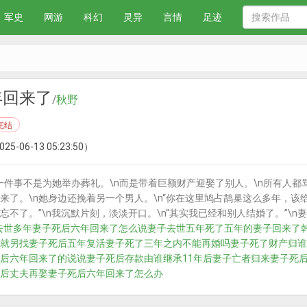
军史
网游
科幻
灵异
言情
足迹
年回来了
/
秋野
完结
25-06-13 05:23:50）
件事不是为她举办葬礼。\n而是带着巨额财产迎娶了别人。\n所有人都
来了。\n她身边还挽着另一个男人。\n“你在这里鸠占鹊巢这么多年，该给
不了。”\n我沉默片刻，淡淡开口。\n“其实我已经和别人结婚了。”\n
去世多年
妻子死后六年回来了怎么说
妻子去世五年
死了五年的妻子回来了
就另找
妻子死后五年复活
妻子死了三年之内不能再婚吗
妻子死了财产归谁
后六年回来了的说说
妻子死后存款由谁继承
11年后妻子亡者归来
妻子死
后丈夫再娶
妻子死后六年回来了怎么办