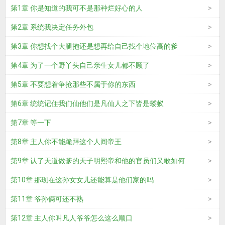
第1章 你是知道的我可不是那种烂好心的人
第2章 系统我决定任务外包
第3章 你想找个大腿抱还是想再给自己找个地位高的爹
第4章 为了一个野丫头自己亲生女儿都不顾了
第5章 不要想着争抢那些不属于你的东西
第6章 统统记住我们仙他们是凡仙人之下皆是蝼蚁
第7章 等一下
第8章 主人你不能跪拜这个人间帝王
第9章 认了天道做爹的天子明熙帝和他的官员们又敢如何
第10章 那现在这孙女女儿还能算是他们家的吗
第11章 爷孙俩可还不熟
第12章 主人你叫凡人爷爷怎么这么顺口