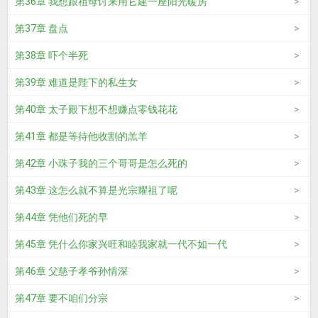
第36章 我想跟祖母讨来用它建一座阳光暖房
第37章 盘点
第38章 吓个半死
第39章 难道是陛下的私生女
第40章 太子殿下想不想赚点零钱花花
第41章 都是等待他收割的羔羊
第42章 小珠子我的三个哥哥是怎么死的
第43章 这怎么就不算是光宗耀祖了呢
第44章 凭他们死的早
第45章 凭什么你家兴旺和睦我家就一代不如一代
第46章 父慈子孝爷孙情深
第47章 要不咱们分宗