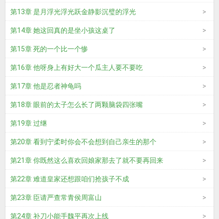
第13章 是月浮光浮光跃金静影沉璧的浮光
第14章 她这回真的是坐小孩这桌了
第15章 死的一个比一个惨
第16章 他呀身上有好大一个瓜主人要不要吃
第17章 他是忍者神龟吗
第18章 眼前的太子怎么长了两颗脑袋四张嘴
第19章 过继
第20章 看到宁柔时你会不会想到自己亲生的那个
第21章 你既然这么喜欢回娘家那去了就不要再回来
第22章 难道皇家还想跟咱们抢孩子不成
第23章 臣请严查常青侯周富山
第24章 补刀小能手魏平再次上线