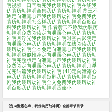
明视频一口气看完
我伪装历劫神明在线
我
伪装历劫神明合集
我伪装历劫神明 翡玉不
琢
定向泄露心声
我伪装历劫神明免费
我伪
装历劫神明怎么样
我伪装历劫神明百度百
科
我伪装历劫神明 作者翡玉不琢
我伪装历
劫神明免费阅读
定向泄露心声我伪装历劫
神明月浮光
我伪装历劫神明时空古影院
定
向泄露心声我伪装历劫神明在线阅读
我伪
装历劫神明全本免
定向泄露心声我伪装历
劫神明类似推荐
定向泄露心声我伪装历劫
神明完整版
定向泄露心声我伪装历劫神明
免费阅
定向泄露心声我伪装历劫神明月浮
光完结篇
我伪装历劫神明 (41)
定向泄露心
声我伪装历劫神明短剧
我伪装历劫神明短
剧
我伪装历劫神明全文免费
我伪装历劫神
明百度
我伪装历劫神明番茄小
《定向泄露心声，我伪装历劫神明》全部章节目录