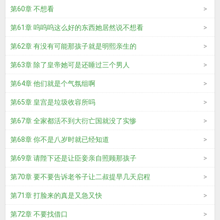
第60章 不想看
第61章 呜呜呜这么好的东西她居然说不想看
第62章 有没有可能那孩子就是明熙亲生的
第63章 除了皇帝她可是还睡过三个男人
第64章 他们就是个气氛组啊
第65章 皇宫是垃圾收容所吗
第67章 全家都活不到大衍亡国就没了实惨
第68章 你不是八岁时就已经知道
第69章 请陛下还是让臣妾亲自照顾那孩子
第70章 要不要告诉老爷子让二叔提早几天启程
第71章 打脸来的真是又急又快
第72章 不要找借口