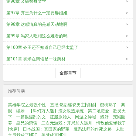
第96章 又搞替身文学
第97章 齐王为什么一定要娶姐姐
第98章 这感情真的是感天动地啊
第99章 冯家人吃相这么难看的吗
第100章 齐王还不知道自己已经太监了
第101章 御米在南诏是一味药材
全部章节
推荐阅读
英雄学院之最强个性
直播,然后碰瓷男主[诡秘]
樱桃熟了
离
恨
繡嫣
【科幻万人迷】渣女改造系统
第二场恋爱
欲灵天
下
一篇很淫乱的文
征服原始人
网游之异域
魏妤
宠溺圈
养
皇兄的禁脔
二次元游戏：开局加入远月
情敌他爱惨我了
[快穿]
日本战国：真田家的野望
魔系法师的作死之路
末世
之后我成了NPC
美梦成真NPH