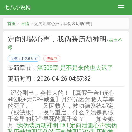
七八小说网
首页
言情
定向泄露心声，我伪装历劫神明
定向泄露心声，我伪装历劫神明
/
翡玉不
琢
字数：112.6万字
连载中
最新章节：
第509章 是不是来的也太迟了
更新时间：2026-04-26 04:57:32
评分刚出，会长大的！【真假千金+读心
+吃瓜+无CP+咸鱼】月浮光因为救人草率
的死了。 又因救人，被功德系统绑定
（残缺版），换号重启。什么？她是真假
千金里的那个早死的真千金？ 如今她
月…
我伪装历劫神明TXT
定向泄露心声我伪
装历劫神明
我伪装历劫神明
我伪装历劫神