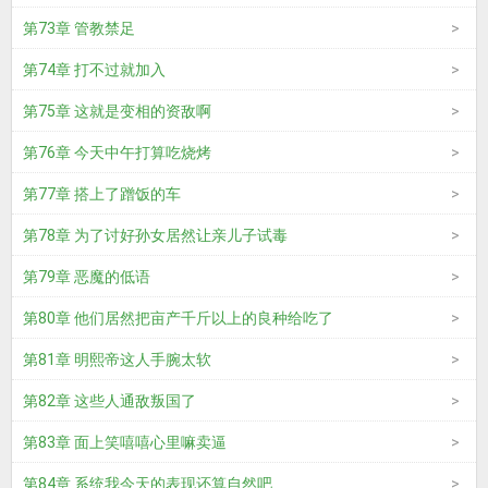
第73章 管教禁足
第74章 打不过就加入
第75章 这就是变相的资敌啊
第76章 今天中午打算吃烧烤
第77章 搭上了蹭饭的车
第78章 为了讨好孙女居然让亲儿子试毒
第79章 恶魔的低语
第80章 他们居然把亩产千斤以上的良种给吃了
第81章 明熙帝这人手腕太软
第82章 这些人通敌叛国了
第83章 面上笑嘻嘻心里嘛卖逼
第84章 系统我今天的表现还算自然吧