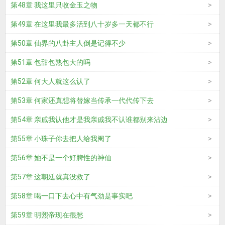
第48章 我这里只收金玉之物
第49章 在这里我最多活到八十岁多一天都不行
第50章 仙界的八卦主人倒是记得不少
第51章 包甜包熟包大的吗
第52章 何大人就这么认了
第53章 何家还真想将替嫁当传承一代代传下去
第54章 亲戚我认他才是我亲戚我不认谁都别来沾边
第55章 小珠子你去把人给我阉了
第56章 她不是一个好脾性的神仙
第57章 这朝廷就真没救了
第58章 喝一口下去心中有气劲是事实吧
第59章 明熙帝现在很愁