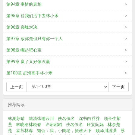
第94章 事情的真相
第95章 替我们活下去林小禾
第96章 巅峰对决
第97章 放你走但只有你一个人
第98章 崛起吧心宝
第99章 赢了又好像没赢
第100章 赶海高手林小禾
上一页
下一页
推荐阅读
林夏苏晴
陆清弦谢云川
佚名佚名
沈书白乔乔
顾长生紫
燕
林晓刚林晓脊
许昭昭昭
佚名佚名
庄宴阮妩
林余楚
楚
孟苒林蓉
知否：我，小阁老，摄政天下
顾泽川潇潇
苏