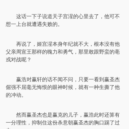
这话一下子说道天子宫湦的心里去了，他可不
想一上台就遭遇失败的。
再说了，姬宫湦本身年纪就不大，根本没有他
父亲周宣王那样的魄力和勇气，那里敢跟野蛮的亳
戎对战呢？
赢浩对赢轩的话不闻不问，只要一看到赢圣杰
倔强不屈毫无悔恨的眼神时候，就有一种生撕了他
的冲动。
然而赢圣杰也是赢克的儿子，赢浩此时还算有
一分理性，抑制住这份杀意朝赢圣杰的胸口踢了过