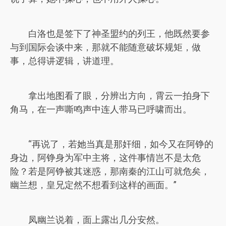
白洛也是签下了神圣盟约的列王，他既然要参
与到国际会谈中来，那就不能随意破坏规矩，做
事，总得讲逻辑，讲道理。
拿出地图看了眼，分辨出方向，霄云一拍身下
角马，在一声嘶鸣声中连人带马已呼啸而出。
“再说了，若她当真是那奸细，如今又在阿铮的
身边，阿铮身为军中主将，这件事情岂不是太危
险？若是阿铮被其迷惑，那南秦的江山可就危矣，
幽兰想，皇兄定然不想看到这样的画面。”
凤幽兰说着，面上露出几分安然。