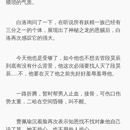
猥琐的气质。
白洛询问了一下，在听说所有妖精一族已经有
三分之一的个体，展现出了神秘之龙的恩赐后，白
洛再次感叹它的强大。
今天他也是受够了，如今他也不想去管段昊辰
到底有没有什么背景，他这次必须要找人灭了段昊
辰……不，他要在灭了他之前先好好羞辱羞辱他。
一路折腾，暂时帮男人止血，接骨，可伤口伤
势太重，二哈在空间昏睡，叫不醒。
曹佩瑜沉着脸再次表示知恩找不找对象他自己
说了算，她不操心，也不用外人操心。