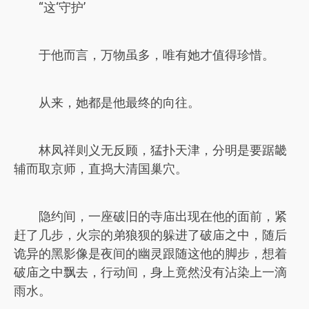
“这‘守护’
于他而言，万物虽多，唯有她才值得珍惜。
从来，她都是他最终的向往。
林凤祥则义无反顾，猛扑天津，分明是要踞畿
辅而取京师，直捣大清国巢穴。
隐约间，一座破旧的寺庙出现在他的面前，紧
赶了几步，火宗的弟狼狈的躲进了破庙之中，随后
诡异的黑影像是夜间的幽灵跟随这他的脚步，想着
破庙之中飘去，行动间，身上竟然没有沾染上一滴
雨水。