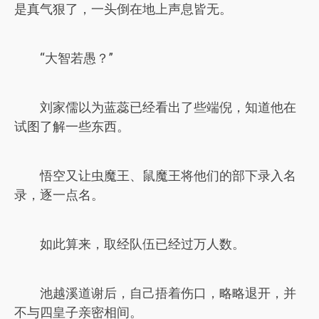
是真气狠了，一头倒在地上声息皆无。
“大智若愚？”
刘家儒以为蓝蕊已经看出了些端倪，知道他在
试图了解一些东西。
悟空又让虫魔王、鼠魔王将他们的部下录入名
录，逐一点名。
如此算来，取经队伍已经过万人数。
池越溪道谢后，自己捂着伤口，略略退开，并
不与四皇子亲密相间。