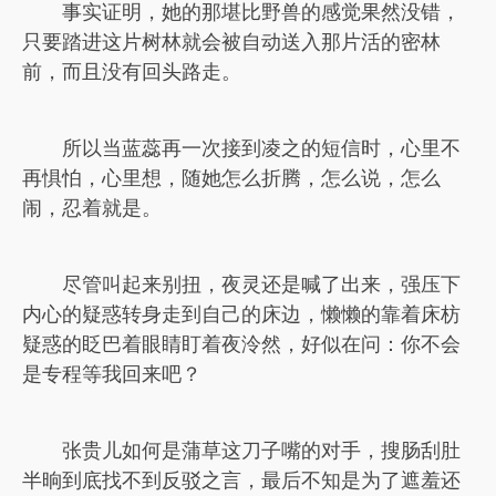
事实证明，她的那堪比野兽的感觉果然没错，
只要踏进这片树林就会被自动送入那片活的密林
前，而且没有回头路走。
所以当蓝蕊再一次接到凌之的短信时，心里不
再惧怕，心里想，随她怎么折腾，怎么说，怎么
闹，忍着就是。
尽管叫起来别扭，夜灵还是喊了出来，强压下
内心的疑惑转身走到自己的床边，懒懒的靠着床枋
疑惑的眨巴着眼睛盯着夜泠然，好似在问：你不会
是专程等我回来吧？
张贵儿如何是蒲草这刀子嘴的对手，搜肠刮肚
半晌到底找不到反驳之言，最后不知是为了遮羞还