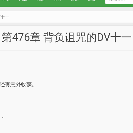
V十一
第476章 背负诅咒的DV十一
还有意外收获。
”