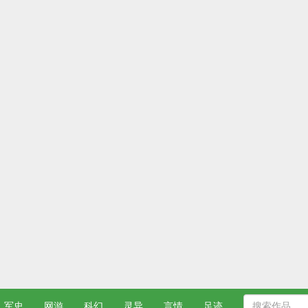
军史
网游
科幻
灵异
言情
足迹