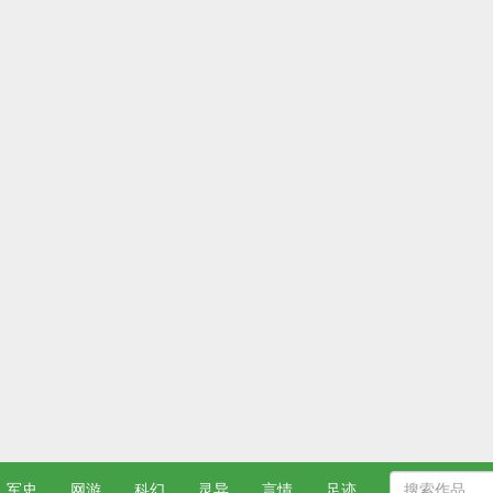
军史
网游
科幻
灵异
言情
足迹