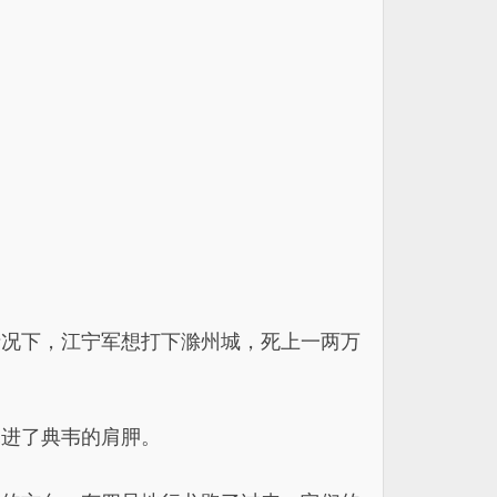
情况下，江宁军想打下滁州城，死上一两万
扎进了典韦的肩胛。