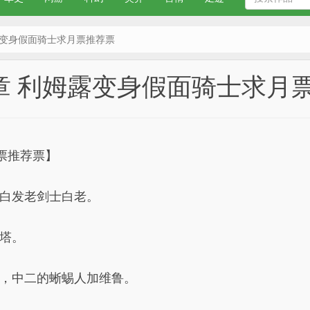
姆露变身假面骑士求月票推荐票
3章 利姆露变身假面骑士求月
票推荐票】
白发老剑士白老。
塔。
，中二的蜥蜴人加维鲁。