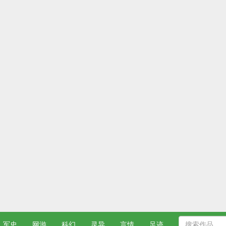
军史
网游
科幻
灵异
言情
足迹