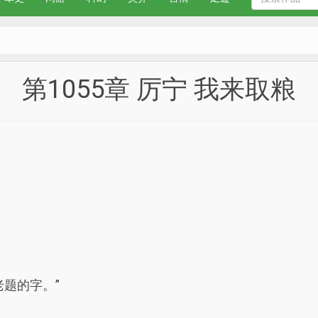
第1055章 厉宁 我来取粮
题的字。”