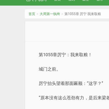
首页
大周第一纨绔
第1055章 厉宁 我来取粮
第1055章厉宁：我来取粮！
城门之前。
厉宁抬头望着那面匾额：“这字？”
“原本没有这么苍劲有力，是后来梁老