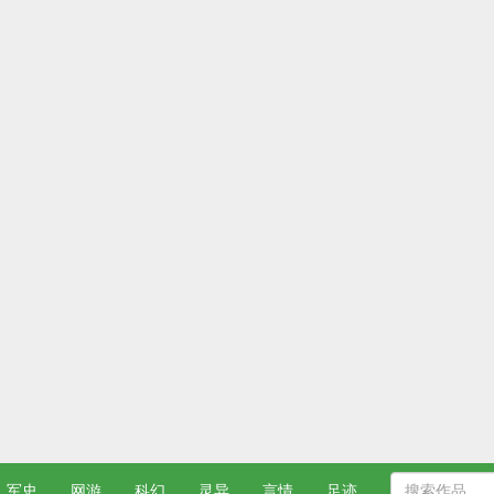
军史
网游
科幻
灵异
言情
足迹