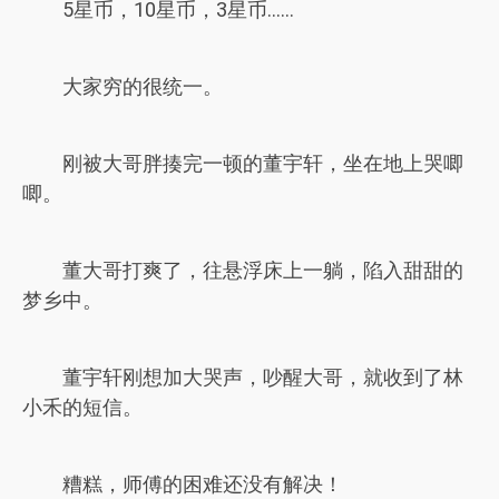
5星币，10星币，3星币……
大家穷的很统一。
刚被大哥胖揍完一顿的董宇轩，坐在地上哭唧
唧。
董大哥打爽了，往悬浮床上一躺，陷入甜甜的
梦乡中。
董宇轩刚想加大哭声，吵醒大哥，就收到了林
小禾的短信。
糟糕，师傅的困难还没有解决！