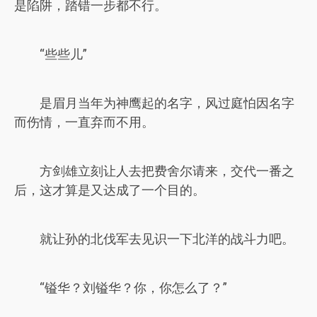
是陷阱，踏错一步都不行。
“些些儿”
是眉月当年为神鹰起的名字，风过庭怕因名字
而伤情，一直弃而不用。
方剑雄立刻让人去把费舍尔请来，交代一番之
后，这才算是又达成了一个目的。
就让孙的北伐军去见识一下北洋的战斗力吧。
“镒华？刘镒华？你，你怎么了？”