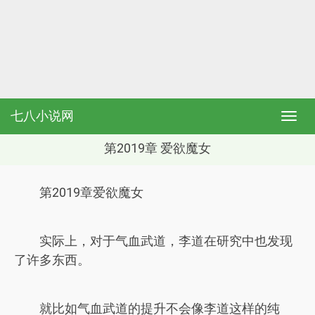
七八小说网
第2019章 爱欲魔女
第2019章爱欲魔女
实际上，对于气血武道，李道在研究中也发现
了许多东西。
就比如气血武道的提升不会像李道这样的纯