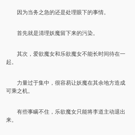
因为当务之急的还是处理眼下的事情。
首先就是清理妖魔留下来的污染。
其次，爱欲魔女和乐欲魔女不能长时间待在一
起。
力量过于集中，很容易让妖魔在其余地方造成
可乘之机。
有些事瞒不住，乐欲魔女只能将李道主动退出
来。