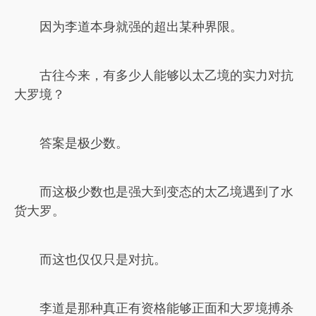
因为李道本身就强的超出某种界限。
古往今来，有多少人能够以太乙境的实力对抗
大罗境？
答案是极少数。
而这极少数也是强大到变态的太乙境遇到了水
货大罗。
而这也仅仅只是对抗。
李道是那种真正有资格能够正面和大罗境搏杀