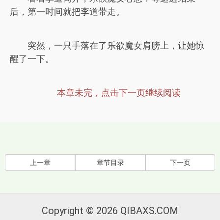
后，第一时间就把李道带走。
突然，一只手落在了乐欲魔女肩膀上，让她惊
醒了一下。
本章未完，点击下一页继续阅读
上一章
章节目录
下一页
Copyright © 2026 QIBAXS.COM