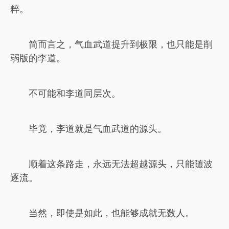
粹。
简而言之，气血武道提升到极限，也只能是削
弱版的李道。
不可能和李道同层次。
毕竟，李道就是气血武道的源头。
顺着这条路走，永远无法超越源头，只能随波
逐流。
当然，即使是如此，也能够成就无数人。