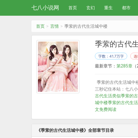
七八小说网
首页
玄幻
重生
都市
首页
言情
季萦的古代生活城中楼
季萦的古代
字数：41.7万字
连
最新章节：
第285章
（2
季萦的古代生活城中
三秒记住本站：七八小说网
古代生活类似
季萦的古
城中楼
季萦的古代生活
文免费阅读
《季萦的古代生活城中楼》全部章节目录