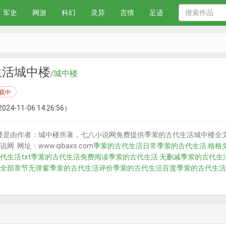
军史
网游
科幻
灵异
言情
足迹
生活城中楼
/
城中楼
载中
024-11-06 14:26:56）
楼是由作者：城中楼所著，七八小说网免费提供季萦的古代生活城中楼全
 网址：www.qibaxs.com
季萦的古代生活日常
季萦的古代生活 格格
代生活txt
季萦的古代生活免费阅读
季萦的古代生活 无删减
季萦的古代生活
全部章节无弹窗
季萦的古代生活评价
季萦的古代生活百度
季萦的古代生活