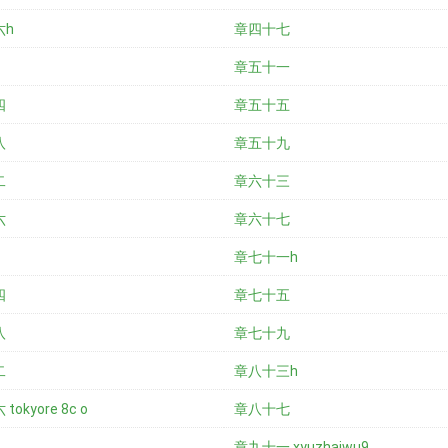
六h
章四十七
章五十一
四
章五十五
八
章五十九
二
章六十三
六
章六十七
章七十一h
四
章七十五
八
章七十九
二
章八十三h
okyore 8c o
章八十七
章九十一 xyuzhaiwu9