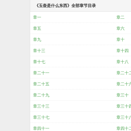
《玉壶是什么东西》全部章节目录
章一
章二
章五
章六
章九
章十
章十三
章十四
章十七
章十八
章二十一
章二十
章二十五
章二十
章二十九
章三十
章三十三
章三十
章三十七
章三十
章四十一
章四十