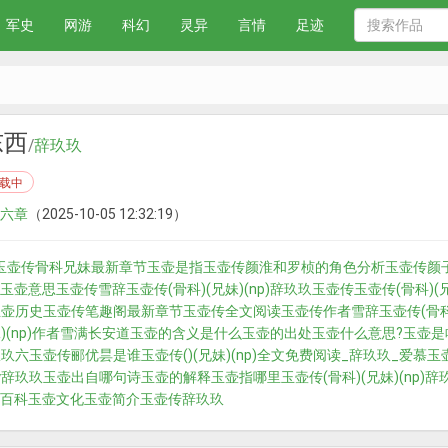
军史
网游
科幻
灵异
言情
足迹
东西
/
辞玖玖
载中
六章
（2025-10-05 12:32:19）
玉壶传骨科兄妹最新章节
玉壶是指
玉壶传颜淮和罗桢的角色分析
玉壶传颜
玉壶意思
玉壶传雪辞
玉壶传(骨科)(兄妹)(np)辞玖玖玉壶传
玉壶传(骨科)(
玉壶历史
玉壶传笔趣阁最新章节
玉壶传全文阅读
玉壶传作者雪辞
玉壶传(骨科
)(np)作者雪满长安道
玉壶的含义是什么
玉壶的出处
玉壶什么意思?
玉壶是
玖玖六
玉壶传郦优昙是谁
玉壶传()(兄妹)(np)全文免费阅读_辞玖玖_爱慕
玉
y辞玖玖
玉壶出自哪句诗
玉壶的解释
玉壶指哪里
玉壶传(骨科)(兄妹)(np)辞
百科
玉壶文化
玉壶简介
玉壶传辞玖玖