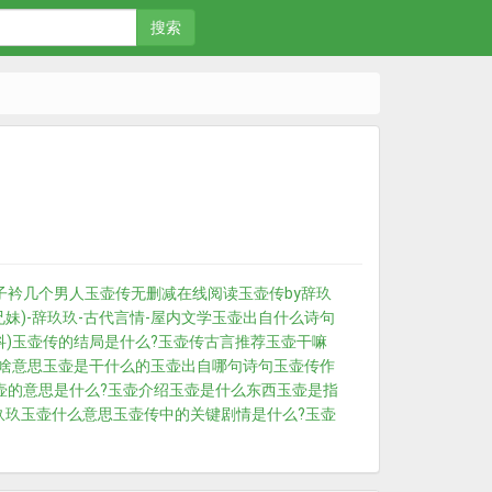
搜索
子衿几个男人
玉壶传无删减在线阅读
玉壶传by辞玖
兄妹)-辞玖玖-古代言情-屋内文学
玉壶出自什么诗句
)
玉壶传的结局是什么?
玉壶传古言推荐
玉壶干嘛
啥意思
玉壶是干什么的
玉壶出自哪句诗句
玉壶传作
壶的意思是什么?
玉壶介绍
玉壶是什么东西
玉壶是指
玖玖
玉壶什么意思
玉壶传中的关键剧情是什么?
玉壶