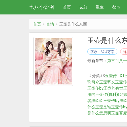
七八小说网
首页
玄幻
重生
都市
首页
言情
玉壶是什么东西
玉壶是什么
字数：87.4万字
连
最新章节：
第三百八十
#分类#3
玉壶传TXT
玖简介
玉壶释义
玉壶传
玉壶传by
玉壶的身世
用的
玉壶传(骨科)(兄妹
者辞玖玖
玉壶传by辞
什么
玉壶是谁
玉壶传b
是什么意思啊
玉壶百度