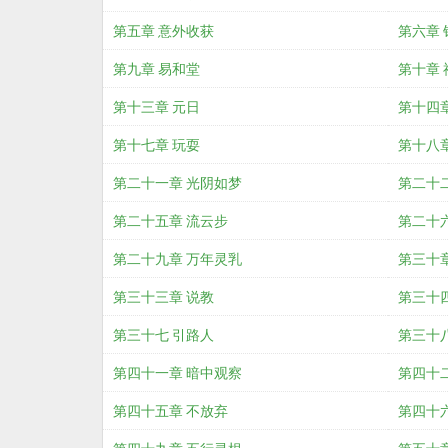
第五章 意外收获
第六章 
第九章 易和堂
第十章 
第十三章 元日
第十四章
第十七章 玩耍
第十八
第二十一章 光阴如梦
第二十
第二十五章 流云步
第二十
第二十九章 万年灵乳
第三十
第三十三章 说教
第三十
第三十七 引路人
第三十八
第四十一章 暗中观察
第四十
第四十五章 不放弃
第四十六