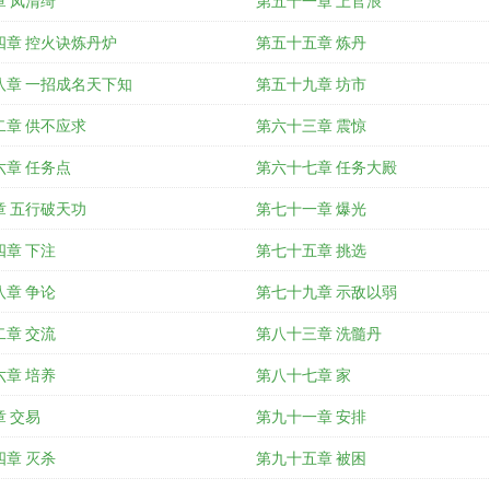
 凤清绮
第五十一章 上官浪
四章 控火诀炼丹炉
第五十五章 炼丹
八章 一招成名天下知
第五十九章 坊市
二章 供不应求
第六十三章 震惊
六章 任务点
第六十七章 任务大殿
章 五行破天功
第七十一章 爆光
章 下注
第七十五章 挑选
章 争论
第七十九章 示敌以弱
章 交流
第八十三章 洗髓丹
章 培养
第八十七章 家
 交易
第九十一章 安排
章 灭杀
第九十五章 被困