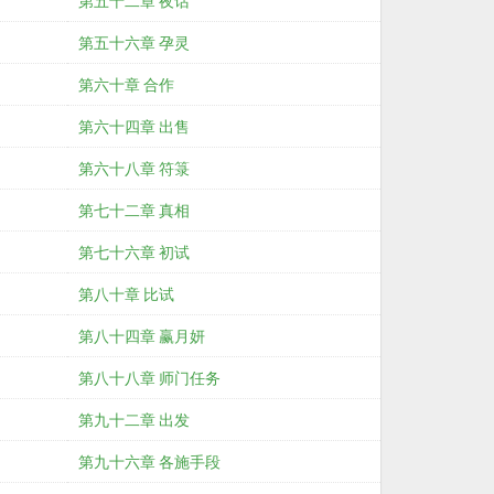
第五十二章 夜话
第五十六章 孕灵
第六十章 合作
第六十四章 出售
第六十八章 符箓
第七十二章 真相
第七十六章 初试
第八十章 比试
第八十四章 赢月妍
第八十八章 师门任务
第九十二章 出发
第九十六章 各施手段