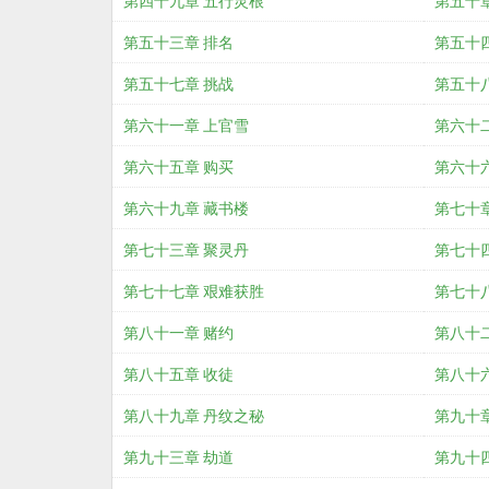
第四十九章 五行灵根
第五十章
第五十三章 排名
第五十
第五十七章 挑战
第五十
第六十一章 上官雪
第六十
第六十五章 购买
第六十
第六十九章 藏书楼
第七十
第七十三章 聚灵丹
第七十四
第七十七章 艰难获胜
第七十八
第八十一章 赌约
第八十二
第八十五章 收徒
第八十六
第八十九章 丹纹之秘
第九十章
第九十三章 劫道
第九十四