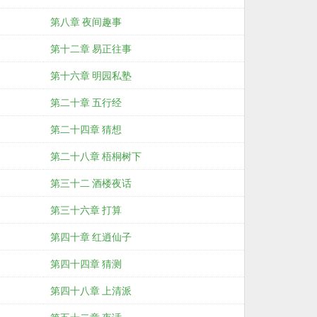
第八章 夜间趣事
第十二章 易正往事
第十六章 明园私塾
第二十章 五行经
第二十四章 猜想
第二十八章 梧桐树下
第三十二 酒楼夜话
第三十六章 打算
第四十章 红逍仙子
第四十四章 猜测
第四十八章 上清派