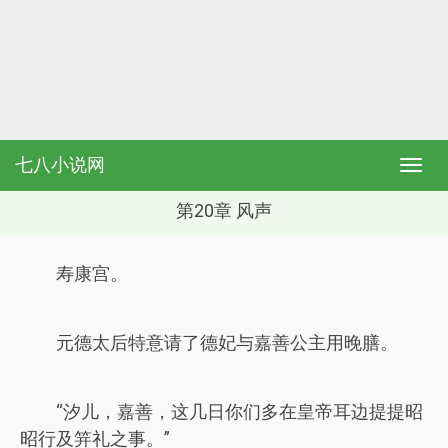
七八小说网
第20章 风声
寿康宫。
元德太后特意请了德妃与嘉善公主用晚膳。
“汐儿，嘉善，这几日你们多在皇帝耳边提提昭
昭行及笄礼之事。”