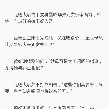
元德太后终于要将墨昭华推到文宗帝面前，给
他一个最好的御王妃人选。
嘉善公主刚用完晚膳，又在吃点心，“皇祖母想
让父皇给大表姐赏赐么？”
德妃则猜测的问，“姑母可是为了昭昭的婚事，
觉得她与祁王相配？”
元德太后并不打算相告，“这些你们莫要管，只
要让皇帝知道昭昭也将议亲即可。”
德妃不敢再多问，只是乖巧应下，“是，姑