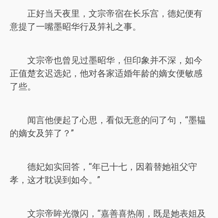
正好当天夜里，文宗帝宿在长乐宫，德妃便有
意提了一嘴墨昭华行及笄礼之事。
文宗帝也曾见过墨昭华，但印象并不深，如今
正值楚玄迟选妃，他对各家适婚年龄的嫡女便敏感
了些。
闻言他便起了心思，看似无意的问了句，“墨韫
的嫡女及笄了？”
德妃如实回答，“年已十七，因着替她祖父守
孝，这才耽误到如今。”
文宗帝眸光微闪，“嘉善喜热闹，既是她表姐及