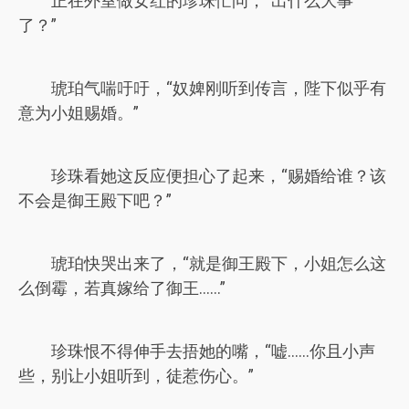
正在外室做女红的珍珠忙问，“出什么大事
了？”
琥珀气喘吁吁，“奴婢刚听到传言，陛下似乎有
意为小姐赐婚。”
珍珠看她这反应便担心了起来，“赐婚给谁？该
不会是御王殿下吧？”
琥珀快哭出来了，“就是御王殿下，小姐怎么这
么倒霉，若真嫁给了御王……”
珍珠恨不得伸手去捂她的嘴，“嘘……你且小声
些，别让小姐听到，徒惹伤心。”