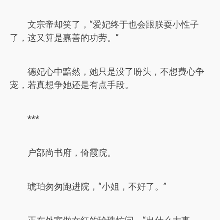
文宗帝却笑了，“爱妃终于也会跟朕耍小性子
了，这又算是嘉善的功劳。”
德妃心中黯然，她只是没了盼头，不想费心争
宠，若真想争她还是有点手段。
***
户部尚书府，倚霞院。
琥珀匆匆跑进院，“小姐，不好了。”