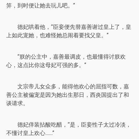
笄，到时便让她去玩儿吧。”
德妃哄着他，“臣妾便先替嘉善谢过皇上了，皇
上如此宠她，也难怪她总闹着要找父皇。”
“朕的公主中，嘉善最调皮，也最懂得讨朕欢
心，这点比你这母妃可强的多。”
文宗帝儿女众多，能得他欢心的屈指可数，嘉
善公主被偏宠是因为她出生那日，西炎国提出了和
谈请求。
德妃佯装拈酸吃醋，“是，臣妾性子太过冷淡，
不懂讨皇上欢心……”