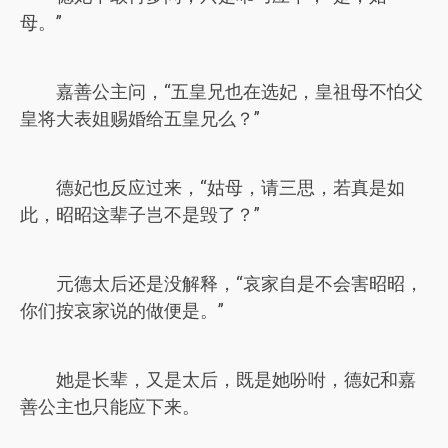
母。”
嘉善公主问，“五皇兄也在选妃，皇祖母不怕父
皇将大表姐赐婚给五皇兄么？”
德妃也反应过来，“姑母，请三思，若真是如
此，昭昭这辈子岂不是毁了？”
元德太后还是没解释，“哀家自是不会害昭昭，
你们按哀家说的做便是。”
她是长辈，又是太后，既是她吩咐，德妃和嘉
善公主也只能应下来。