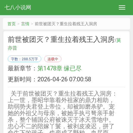
七八小说网
首页
言情
前世被团灭？重生拉着残王入洞房
前世被团灭？重生拉着残王入洞房
/
莫
亦昔
字数：288.5万字
连载中
最新章节：
第1478章 缘已尽
更新时间：2026-04-26 07:00:58
关于前世被团灭？重生拉着残王入洞房：
上一世，墨昭华靠着外祖家的鼎力相助，
助弱势夫君登上帝位，却被卸磨杀驴。宠
她的外祖父与母亲，被她手执弓弩亲手射
杀，整个辅国公府被诛灭于冰天雪地中。
忠心不二的陪嫁丫鬟，被剥皮凌迟，拼了
命生下的孩子，也变成了野种，血尽而