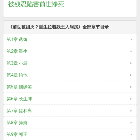
被残忍陷害
前世惨死
《前世被团灭？重生拉着残王入洞房》全部章节目录
第1章 诱饵
第2章 重生
第3章 小惩
第4章 约他
第5章 姻缘签
第6章 长生牌
第7章 提和离
第8章 择婿
第9章 祁王