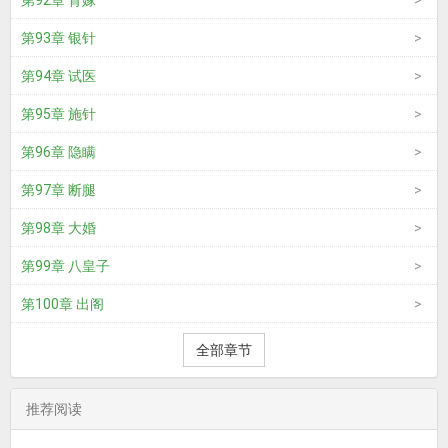
第92章 背嫁
第93章 银针
第94章 试医
第95章 施针
第96章 隐瞒
第97章 断腿
第98章 大婚
第99章 八皇子
第100章 出阁
全部章节
推荐阅读