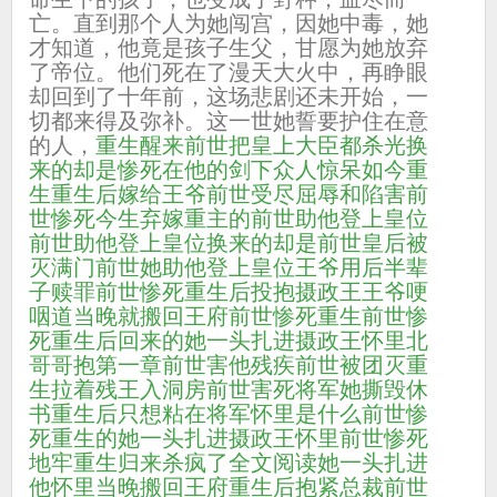
亡。直到那个人为她闯宫，因她中毒，她
才知道，他竟是孩子生父，甘愿为她放弃
了帝位。他们死在了漫天大火中，再睁眼
却回到了十年前，这场悲剧还未开始，一
切都来得及弥补。这一世她誓要护住在意
的人，
重生醒来
前世把皇上大臣都杀光
换
来的却是惨死在他的剑下
众人惊呆
如今重
生
重生后嫁给王爷
前世受尽屈辱和陷害
前
世惨死今生弃嫁重主的
前世助他登上皇位
前世助他登上皇位换来的却是
前世皇后被
灭满门
前世她助他登上皇位
王爷用后半辈
子赎罪
前世惨死重生后投抱摄政王
王爷哽
咽道
当晚就搬回王府
前世惨死重生
前世惨
死重生后回来的
她一头扎进摄政王怀里北
哥哥抱
第一章前世害他残疾
前世被团灭重
生拉着残王入洞房
前世害死将军
她撕毁休
书
重生后只想粘在将军怀里是什么
前世惨
死重生的
她一头扎进摄政王怀里
前世惨死
地牢重生归来杀疯了全文阅读
她一头扎进
他怀里
当晚搬回王府
重生后抱紧总裁
前世