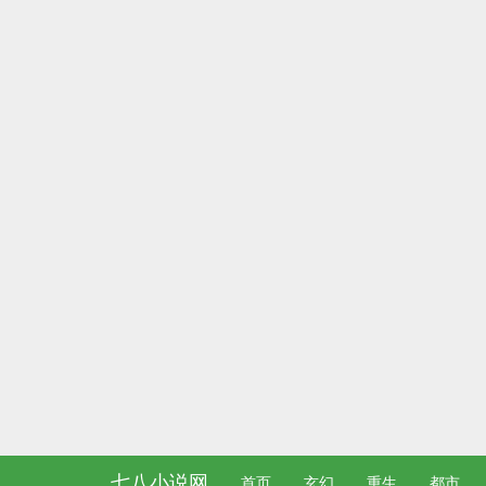
七八小说网
首页
玄幻
重生
都市