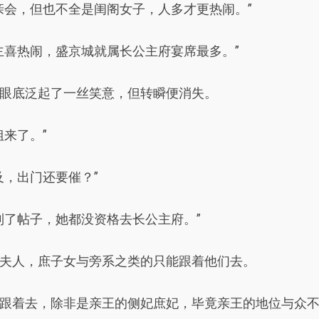
亲会，但也不全是闺阁女子，人多才更热闹。”
主喜热闹，盛京城就属长公主府宴席最多。”
眼底泛起了一丝笑意，但转瞬便消失。
来了。”
及，出门还要催？”
到了帖子，她都没资格去长公主府。”
夫人，庶子女与旁系之类的只能跟着他们去。
跟着去，除非是亲王的侧妃庶妃，毕竟亲王的地位与众