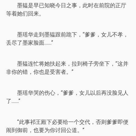
墨韫是早已知晓今日之事，此时在前院的正厅
等着她们回来。
墨瑶华走到墨韫跟前跪下，“爹爹，女儿不孝，
丢尽了墨家脸面……”
墨韫连忙将她扶起来，拉到椅子旁坐下，“这并
非你的错，你也是受害者。”
墨瑶华哭的伤心，“爹爹，女儿以后再没脸见人
了……”
“此事祁王殿下必要给一个交代，否则爹爹即便
闹到御前，也要为你讨回公道。”