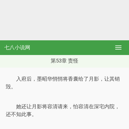
七八小说网
第53章 责怪
入府后，墨昭华悄悄将香囊给了月影，让其销
毁。
她还让月影将容清请来，怕容清在深宅内院，
还不知此事。