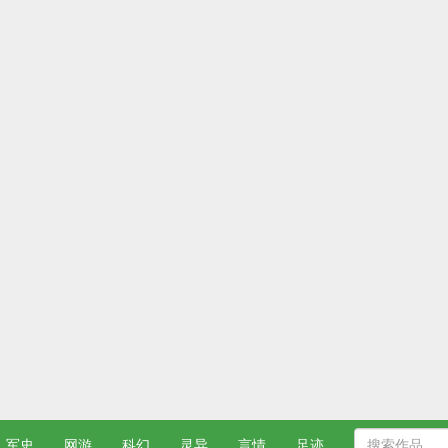
军史
网游
科幻
灵异
言情
足迹