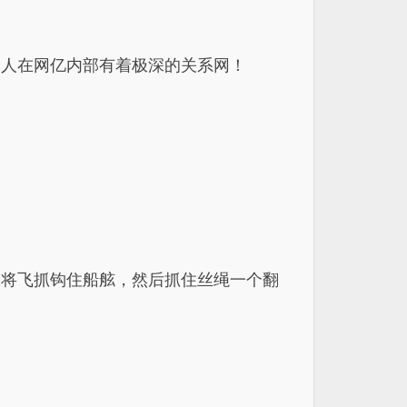
本人在网亿内部有着极深的关系网！
，将飞抓钩住船舷，然后抓住丝绳一个翻
。