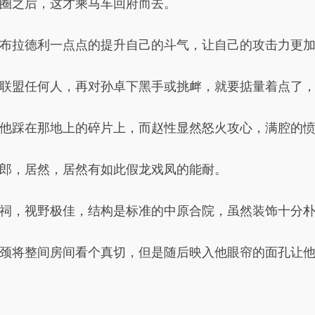
圈之后，这才乘马车回府而去。
布拉德利一点点的提升自己的斗气，让自己的攻击力更
联盟任何人，再对孙卓下黑手或挑衅，就要掂量着点了
他踩在那地上的碎片上，而赵性显然怒火攻心，满腔的
郎，居然，居然有如此假龙戏凤的能耐。
祠，视野极佳，结构是标准的中原合院，虽然装饰十分
颈将整间房间看个真切，但是随后映入他眼帘的面孔让