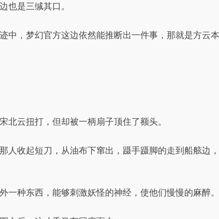
边也是三缄其口。
迹中，梦幻官方这边依然能推断出一件事，那就是方云
宋北云扭打，但却被一柄扇子顶住了额头。
那人收起短刀，从油布下窜出，蹑手蹑脚的走到船舷边
外一种东西，能够刺激妖怪的神经，使他们慢慢的麻醉