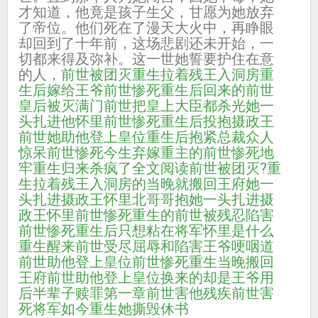
才知道，他竟是孩子生父，甘愿为她放弃
了帝位。他们死在了漫天大火中，再睁眼
却回到了十年前，这场悲剧还未开始，一
切都来得及弥补。这一世她誓要护住在意
的人，
前世被团灭重生拉着残王入洞房
重
生后嫁给王爷
前世惨死重生后回来的
前世
皇后被灭满门
前世把皇上大臣都杀光
她一
头扎进他怀里
前世惨死重生后投抱摄政王
前世她助他登上皇位
重生后抱紧总裁
众人
惊呆
前世惨死今生弃嫁重主的
前世惨死地
牢重生归来杀疯了全文阅读
前世被团灭?重
生拉着残王入洞房的
当晚就搬回王府
她一
头扎进摄政王怀里北哥哥抱
她一头扎进摄
政王怀里
前世惨死重生的
前世被残忍陷害
前世惨死
重生后只想粘在将军怀里是什么
重生醒来
前世受尽屈辱和陷害
王爷哽咽道
前世助他登上皇位
前世惨死重生
当晚搬回
王府
前世助他登上皇位换来的却是
王爷用
后半辈子赎罪
第一章前世害他残疾
前世害
死将军
如今重生
她撕毁休书