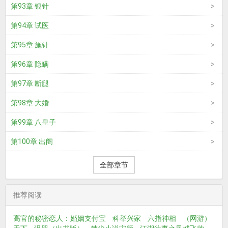
第93章 银针
第94章 试医
第95章 施针
第96章 隐瞒
第97章 断腿
第98章 大婚
第99章 八皇子
第100章 出阁
全部章节
推荐阅读
高官的秘密恋人：婚姻支付宝
科举兴家
六指神相
（网游）