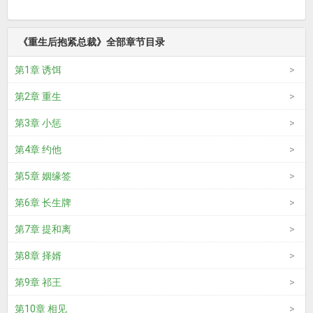
《重生后抱紧总裁》全部章节目录
第1章 诱饵
第2章 重生
第3章 小惩
第4章 约他
第5章 姻缘签
第6章 长生牌
第7章 提和离
第8章 择婿
第9章 祁王
第10章 相见