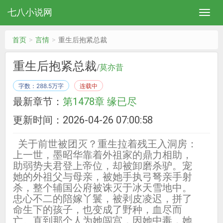
七八小说网
首页
言情
重生后抱紧总裁
重生后抱紧总裁
/
莫亦昔
字数：288.5万字
连载中
最新章节：
第1478章 缘已尽
更新时间：2026-04-26 07:00:58
关于前世被团灭？重生拉着残王入洞房：
上一世，墨昭华靠着外祖家的鼎力相助，
助弱势夫君登上帝位，却被卸磨杀驴。宠
她的外祖父与母亲，被她手执弓弩亲手射
杀，整个辅国公府被诛灭于冰天雪地中。
忠心不二的陪嫁丫鬟，被剥皮凌迟，拼了
命生下的孩子，也变成了野种，血尽而
亡。直到那个人为她闯宫，因她中毒，她