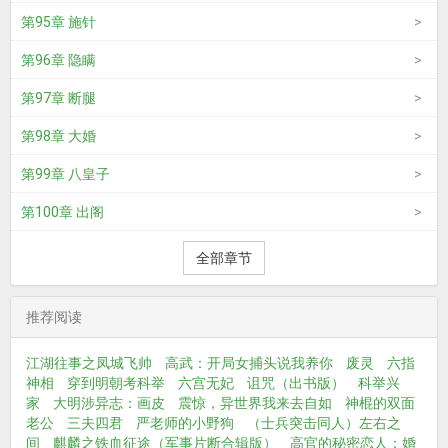
第95章 施针
第96章 隐瞒
第97章 断腿
第98章 大婚
第99章 八皇子
第100章 出阁
全部章节
推荐阅读
江湖往事之凤城飞帅
高武：开局女捕头说我养你
废灵
六指
神相
穿到明朝考科举
六宫无妃
诅咒（出书版）
科举兴
家
大明涉异志：画皮
震惊，异世界我来去自如
神棍的双面
老公
三夫四君
严老师的小野狗
（士兵突击同人）左右之
间
麒麟之铁血征途（军事片断合辑版）
高官的秘密恋人：婚