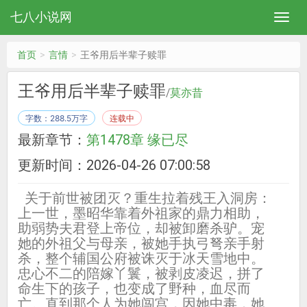
七八小说网
首页
言情
王爷用后半辈子赎罪
王爷用后半辈子赎罪
/
莫亦昔
字数：288.5万字
连载中
最新章节：
第1478章 缘已尽
更新时间：2026-04-26 07:00:58
关于前世被团灭？重生拉着残王入洞房：
上一世，墨昭华靠着外祖家的鼎力相助，
助弱势夫君登上帝位，却被卸磨杀驴。宠
她的外祖父与母亲，被她手执弓弩亲手射
杀，整个辅国公府被诛灭于冰天雪地中。
忠心不二的陪嫁丫鬟，被剥皮凌迟，拼了
命生下的孩子，也变成了野种，血尽而
亡。直到那个人为她闯宫，因她中毒，她