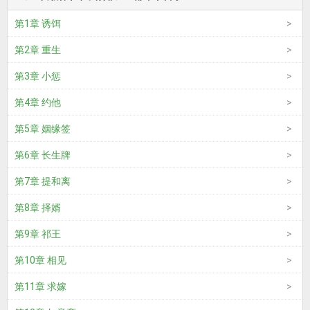
第1章 诱饵
第2章 重生
第3章 小惩
第4章 约他
第5章 姻缘签
第6章 长生牌
第7章 提和离
第8章 择婿
第9章 祁王
第10章 相见
第11章 求嫁