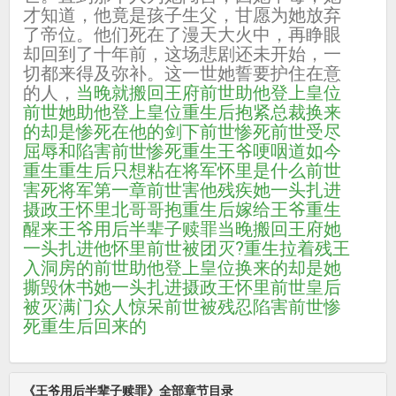
才知道，他竟是孩子生父，甘愿为她放弃
了帝位。他们死在了漫天大火中，再睁眼
却回到了十年前，这场悲剧还未开始，一
切都来得及弥补。这一世她誓要护住在意
的人，
当晚就搬回王府
前世助他登上皇位
前世她助他登上皇位
重生后抱紧总裁
换来
的却是惨死在他的剑下
前世惨死
前世受尽
屈辱和陷害
前世惨死重生
王爷哽咽道
如今
重生
重生后只想粘在将军怀里是什么
前世
害死将军
第一章前世害他残疾
她一头扎进
摄政王怀里北哥哥抱
重生后嫁给王爷
重生
醒来
王爷用后半辈子赎罪
当晚搬回王府
她
一头扎进他怀里
前世被团灭?重生拉着残王
入洞房的
前世助他登上皇位换来的却是
她
撕毁休书
她一头扎进摄政王怀里
前世皇后
被灭满门
众人惊呆
前世被残忍陷害
前世惨
死重生后回来的
《王爷用后半辈子赎罪》全部章节目录