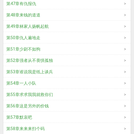
第47章有仇报仇
第48章来钱的道道
第49章林家人扬帆起航
第50章仇人遍地走
第51章少尉不如狗
第52章强者从不畏惧孤独
第53章谁说我是纸上谈兵
第54章一人小队
第55章求求我我就救你们
第56章这是另外的价钱
第57章默哀吧
第58章来来来扫个码