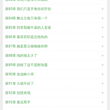
第83章 我们只是开卷你却开挂
第84章 舞台主角只有我一个
第85章 回答我最牛逼的人是谁
第86章 最高官职是总统给的
第87章 她是星尘植物操控师
第88章 闯的祸太大了
第89章 搞错了这不是附加题
第90章 加油林小禾
第91章 大佬不好了
第92章 别慌有我
第93章 幕后黑手