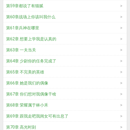
第59章都说了有猫腻
第60章战场上你该叫我什么
第61章兵神在哪里
第62章 想要上学我是认真的
第63章 一夫当关
第64章 少尉你的任务完成了
第65章 不完美的英雄
第66章 她是我们的偶像
第67章 你们想对我偶像干啥
第68章 荣耀属于林小禾
第69章 跟我走吧我闺女可有出息了
第70章 高光时刻