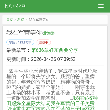
七八小说网
首页
科幻
我在军营等你
我在军营等你
/
北海游
字数：123.8万字
连载中
最新章节：
第636章好东西要分享
更新时间：2026-04-25 07:39:52
农学生林小禾穿越了，穿成星际时代垃圾
星的一个即将失学少女。残疾的爸，重病
的妈，年老的爷爷奶奶，精神病的哥哥，
哑巴的姐姐，家里全靠她！ 刚穿来就
上考场的林小禾：考的全不会，只有最后
一道附加农学题能答对。 …
我在军校种
田虐爆全星际大结局
我在军营的日子免费
阅读
重生在军校的
我在军营的日子by乔乔