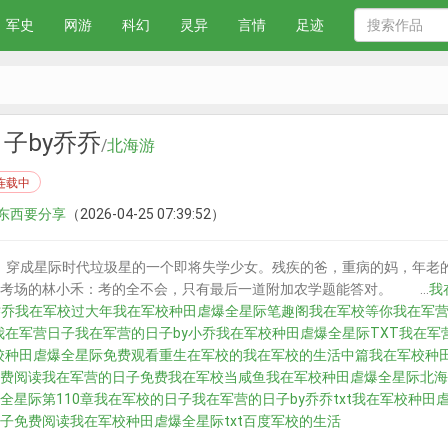
军史
网游
科幻
灵异
言情
足迹
子by乔乔
/
北海游
连载中
好东西要分享
（2026-04-25 07:39:52）
，穿成星际时代垃圾星的一个即将失学少女。残疾的爸，重病的妈，年老
考场的林小禾：考的全不会，只有最后一道附加农学题能答对。 …
我
乔乔
我在军校过大年
我在军校种田虐爆全星际笔趣阁
我在军校等你
我在军
我在军营日子
我在军营的日子by小乔
我在军校种田虐爆全星际TXT
我在军
校种田虐爆全星际免费观看
重生在军校的
我在军校的生活中篇
我在军校种田
费阅读
我在军营的日子免费
我在军校当咸鱼
我在军校种田虐爆全星际北海
全星际第110章
我在军校的日子
我在军营的日子by乔乔txt
我在军校种田
子免费阅读
我在军校种田虐爆全星际txt百度
军校的生活