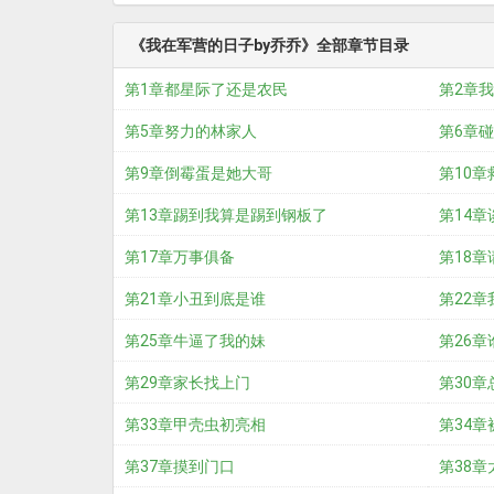
《我在军营的日子by乔乔》全部章节目录
第1章都星际了还是农民
第2章
第5章努力的林家人
第6章
第9章倒霉蛋是她大哥
第10章
第13章踢到我算是踢到钢板了
第14
第17章万事俱备
第18
第21章小丑到底是谁
第22
第25章牛逼了我的妹
第26
第29章家长找上门
第30
第33章甲壳虫初亮相
第34
第37章摸到门口
第38章