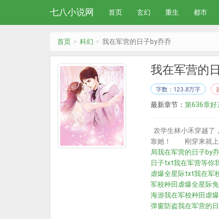
七八小说网
首页
玄幻
重生
都市
首页
科幻
我在军营的日子by乔乔
我在军营的日
字数：123.8万字
最新章节：
第636章
农学生林小禾穿越了
靠她！ 刚穿来就上
局
我在军营的日子by
日子txt
我在军营等你
虐爆全星际txt
我在军
军校种田虐爆全星际免
海游
我在军校种田虐爆
弹窗防盗
我在军营的日