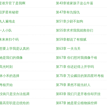
章是谁升官了是我啊
第43章谁家孩子这么牛逼
章汨罗星有秘密
第47章有仇报仇
章仇人遍地走
第51章少尉不如狗
一人小队
第55章求求我我就救你们
章来来来扫个码
第59章都说了有猫腻
 想要上学我是认真的
第63章 一夫当关
 她是我们的偶像
第67章 你们想对我偶像干啥
 高光时刻
第71章 你还赶得上开学吗
 林小禾的选择
第75章 万众瞩目的第四星环考核
 考核开始
第79章 果然不能当好人
 没病只是没办法低调
第83章 我们只是开卷你却开挂
 最高官职是总统给的
第87章 她是星尘植物操控师